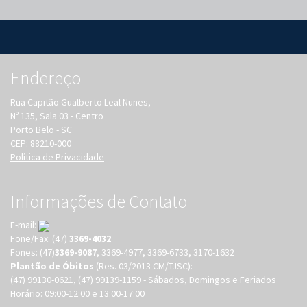
Endereço
Rua Capitão Gualberto Leal Nunes,
Nº 135, Sala 03 - Centro
Porto Belo - SC
CEP: 88210-000
Política de Privacidade
Informações de Contato
E-mail:
Fone/Fax: (47)
3369-4032
Fones: (47)
3369-9087
, 3369-4977, 3369-6733, 3170-1632
Plantão de Óbitos
(Res. 03/2013 CM/TJSC):
(47) 99130-0621, (47) 99139-1159 - Sábados, Domingos e Feriados
Horário: 09:00-12:00 e 13:00-17:00