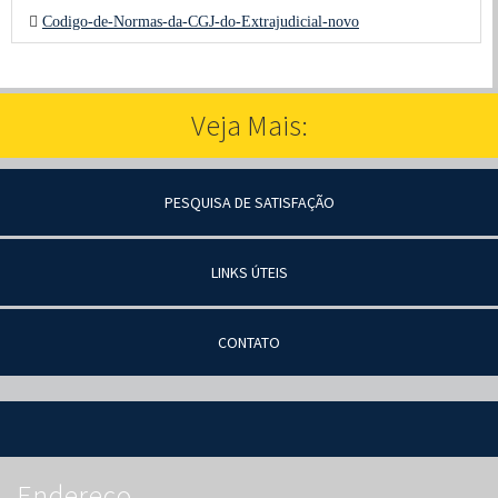
Codigo-de-Normas-da-CGJ-do-Extrajudicial-novo
Veja Mais:
PESQUISA DE SATISFAÇÃO
LINKS ÚTEIS
CONTATO
Endereço