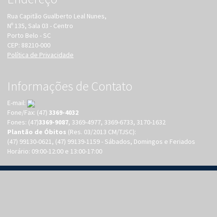
Rua Capitão Gualberto Leal Nunes,
Nº 135, Sala 03 - Centro
Porto Belo - SC
CEP: 88210-000
Política de Privacidade
Informações de Contato
E-mail:
Fone/Fax: (47)
3369-4032
Fones: (47)
3369-9087
, 3369-4977, 3369-6733, 3170-1632
Plantão de Óbitos
(Res. 03/2013 CM/TJSC):
(47) 99130-0621, (47) 99139-1159 - Sábados, Domingos e Feriados
Horário: 09:00-12:00 e 13:00-17:00