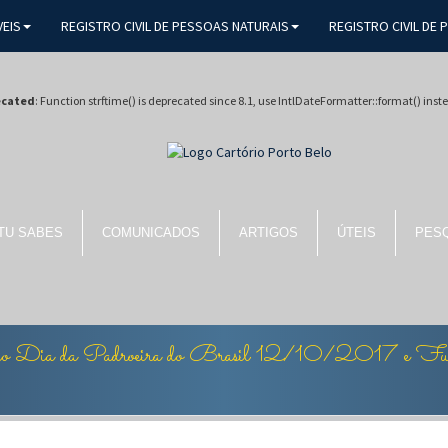
VEIS
REGISTRO CIVIL DE PESSOAS NATURAIS
REGISTRO CIVIL DE
ecated
: Function strftime() is deprecated since 8.1, use IntlDateFormatter::format() inst
TU SABES
COMUNICADOS
ARTIGOS
ÚTEIS
PESQ
do Dia da Padroeira do Brasil 12/10/2017 e Fund