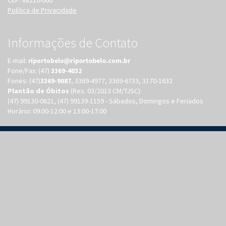
CEP: 88210-000
Política de Privacidade
Informações de Contato
E-mail:
Fone/Fax: (47)
3369-4032
Fones: (47)
3369-9087
, 3369-4977, 3369-6733, 3170-1632
Plantão de Óbitos
(Res. 03/2013 CM/TJSC):
(47) 99130-0621, (47) 99139-1159 - Sábados, Domingos e Feriados
Horário: 09:00-12:00 e 13:00-17:00