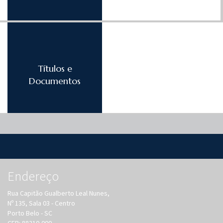
Títulos e
Documentos
Endereço
Rua Capitão Gualberto Leal Nunes,
Nº 135, Sala 03 - Centro
Porto Belo - SC